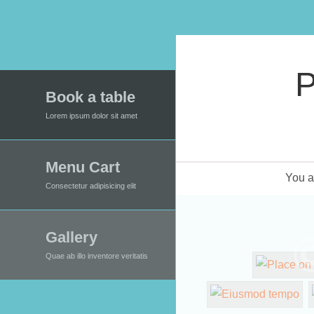
P
Book a table
Lorem ipsum dolor sit amet
Menu Cart
You a
Consectetur adipisicing elit
Gallery
Quae ab illo inventore veritatis