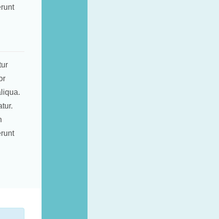
erunt
tur
or
liqua.
tur.
n
erunt