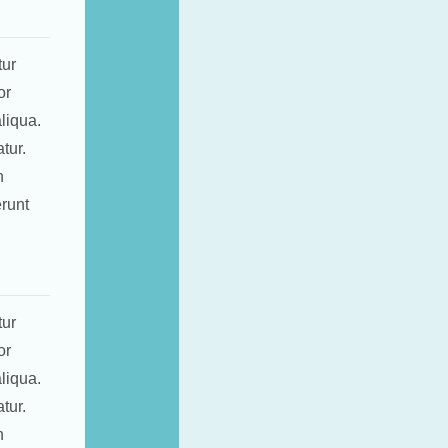
tur
or
liqua.
tur.
n
erunt
tur
or
liqua.
tur.
n